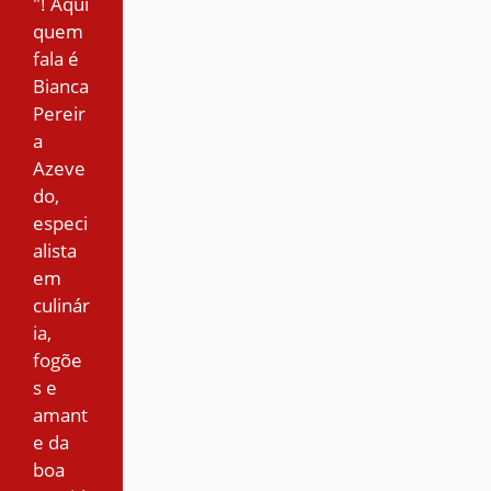
"! Aqui
quem
fala é
Bianca
Pereir
a
Azeve
do,
especi
alista
em
culinár
ia,
fogõe
s e
amant
e da
boa