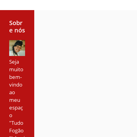
Sobr
e nós
Seja
muito
bem-
vindo
ao
meu
espaç
o
"Tudo
Fogão