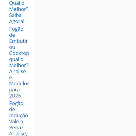
Qual o
Melhor?
Saiba
Agora!
Fogão
de
Embutir
ou
Cooktop
qual o
Melhor?
Analise
e
Modelos
para
2026
Fogão
de
Indução
Vale a
Pena?
Analise,