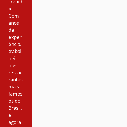
comid
a.
Com
anos
de
experi
ência,
trabal
hei
nos
restau
rantes
mais
famos
os do
Brasil,
e
agora