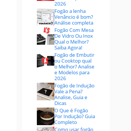
2026
Fogão a lenha
Venâncio é bom?
Análise completa
Fogão Com Mesa
De Vidro Ou Inox
Qual o Melhor?
Saiba Agora!
Fogão de Embutir
ou Cooktop qual
o Melhor? Analise
e Modelos para
2026
Fogão de Indução
Vale a Pena?
Analise, Guia e
Dicas
O Que é Fogão
Por Indução? Guia
Completo
Como usar fogão