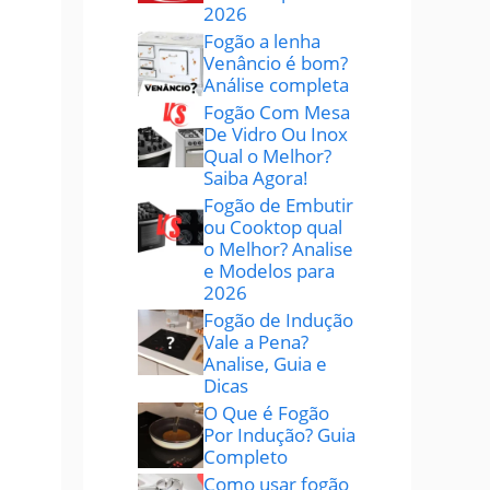
2026
Fogão a lenha
Venâncio é bom?
Análise completa
Fogão Com Mesa
De Vidro Ou Inox
Qual o Melhor?
Saiba Agora!
Fogão de Embutir
ou Cooktop qual
o Melhor? Analise
e Modelos para
2026
Fogão de Indução
Vale a Pena?
Analise, Guia e
Dicas
O Que é Fogão
Por Indução? Guia
Completo
Como usar fogão